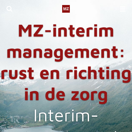
Ga
direct
MZ-interim
naar
de
hoofdinhoud
management:
rust en richting
in de zorg
Interim-