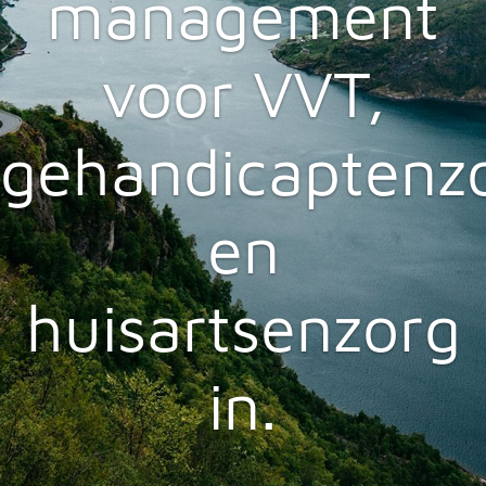
management
voor VVT,
gehandicaptenz
en
huisartsenzorg
in.